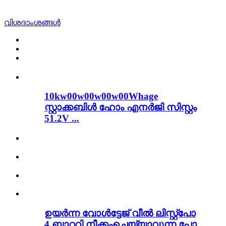
വിശദാംശങ്ങൾ
10kw00w00w00w00Whage
സ്റ്റാക്കബിൾ ഹോം എനർജി സിസ്റ്റം
51.2V ...
ഉയർന്ന വോൾട്ടേജ് വീൽ ലിസ്റ്റ്പോ
4 ബാറ്ററി നീക്കംചെയ്യാവുന്ന പോ