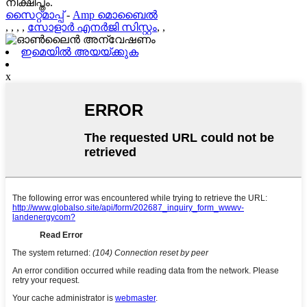
നിക്ഷിപ്തം.
സൈറ്റ്മാപ്പ്
-
Amp മൊബൈൽ
,
,
,
,
സോളാർ എനർജി സിസ്റ്റം
,
,
ഇമെയിൽ അയയ്ക്കുക
x