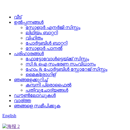
വീട്
ഉൽപ്പന്നങ്ങൾ
സോളാർ എനർജി സിസ്റ്റം
ലിഥിയം ബാറ്ററി
വിഹിതം
പോർട്ടബിൾ ബാറ്ററി
സോളാർ പാനൽ
പരിഹാരങ്ങൾ
ഫോട്ടോവോൾട്ടെയ്ക്ക് സിസ്റ്റം
സി & ഐ സംഭരണ ​​സംവിധാനം
ഹോം & പോർട്ടബിൾ സ്റ്റോറേജ് സിസ്റ്റം
മൈക്രോഗിള്
ഞങ്ങളേക്കുറിച്ച്
കമ്പനി പ്രൊഫൈൽ
പതിവുചോദ്യങ്ങൾ
ഡൗൺലോഡുകൾ
വാര്ത്ത
ഞങ്ങളെ സമീപിക്കുക
English