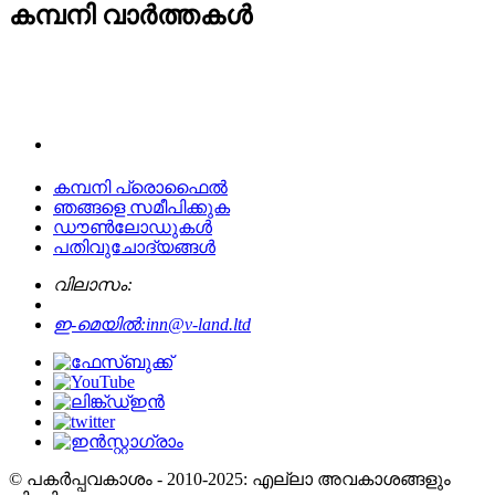
കമ്പനി വാർത്തകൾ
കമ്പനി പ്രൊഫൈൽ
ഞങ്ങളെ സമീപിക്കുക
ഡൗൺലോഡുകൾ
പതിവുചോദ്യങ്ങൾ
വിലാസം:
ഇ-മെയിൽ:
inn@v-land.ltd
© പകർപ്പവകാശം - 2010-2025: എല്ലാ അവകാശങ്ങളും